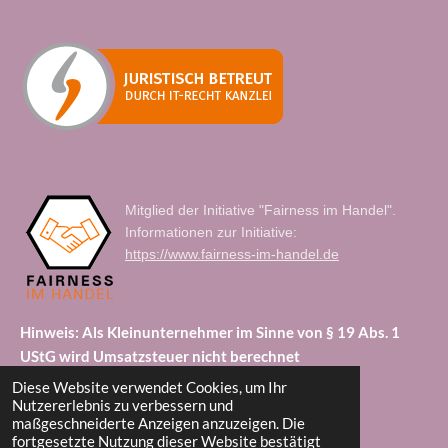
Mitglied der Initiative "Fairness im Handel".
Informationen zur Initiative:
https://www.fairness-im-handel.de
Hinweis: Als Kleinunternehmer im Sinne von § 19 Abs. 1
UStG wird Umsatzsteuer nicht berechnet
© 2023 -2026 Kreahexe
Diese Website verwendet Cookies, um Ihr
Nutzererlebnis zu verbessern und
Mit Unterstützung von
Webador
maßgeschneiderte Anzeigen anzuzeigen. Die
fortgesetzte Nutzung dieser Website bestätigt