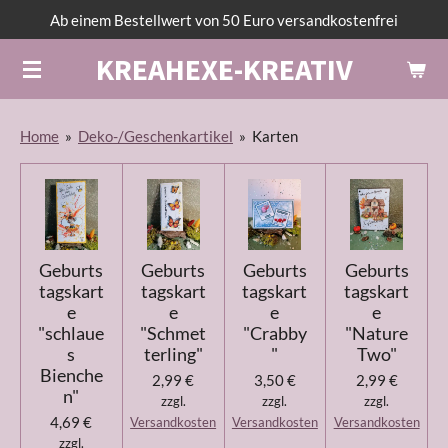
Ab einem Bestellwert von 50 Euro versandkostenfrei
Zum
Hauptinhalt
KREAHEXE-KREATIV
springen
Home
»
Deko-/Geschenkartikel
»
Karten
Geburts
Geburts
Geburts
Geburts
tagskart
tagskart
tagskart
tagskart
e
e
e
e
"schlaue
"Schmet
"Crabby
"Nature
s
terling"
"
Two"
Bienche
2,99 €
3,50 €
2,99 €
n"
zzgl.
zzgl.
zzgl.
4,69 €
Versandkosten
Versandkosten
Versandkosten
zzgl.