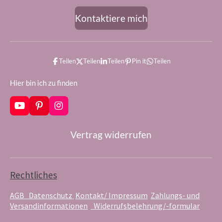
Kontaktiere mich
Teilen
Teilen
Teilen
Pin it
Teilen
Hier bin ich zu finden
Y
P
I
o
i
n
u
n
s
Vertrag widerrufen
T
t
t
u
e
a
b
r
g
e
e
r
s
a
Rechtliches
t
m
AGB
Datenschutz
Kontakt/ Impressum
Zahlungs- und
Versandinformationen
Widerrufsbelehrung/-formular