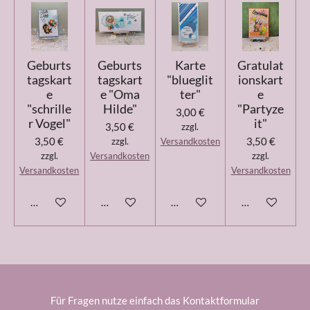
Geburts
Geburts
Karte
Gratulat
tagskart
tagskart
"blueglit
ionskart
e
e "Oma
ter"
e
"schrille
Hilde"
"Partyze
3,00 €
r Vogel"
it"
3,50 €
zzgl.
3,50 €
3,50 €
zzgl.
Versandkosten
zzgl.
Versandkosten
zzgl.
Versandkosten
Versandkosten
In den Warenkorb
In den Warenkorb
In den Warenkorb
In den Warenk
Für Fragen nutze einfach das Kontaktformular