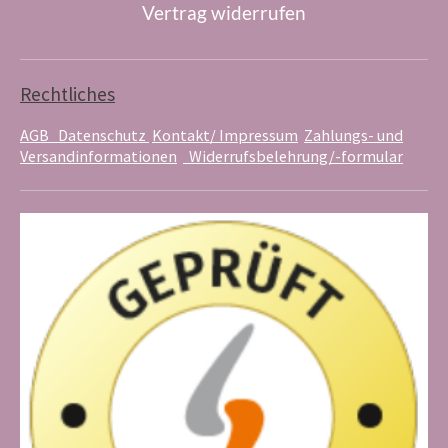
Vertrag widerrufen
T
t
t
u
e
a
b
r
g
e
e
r
s
a
Rechtliches
t
m
AGB
Datenschutz
Kontakt/ Impressum
Zahlungs- und
Versandinformationen
Widerrufsbelehrung/-formular