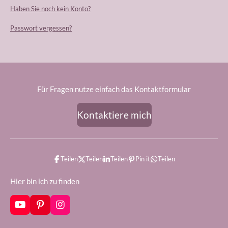
Haben Sie noch kein Konto?
Passwort vergessen?
Für Fragen nutze einfach das Kontaktformular
Kontaktiere mich
Teilen
Teilen
Teilen
Pin it
Teilen
Hier bin ich zu finden
Y
P
I
o
i
n
u
n
s