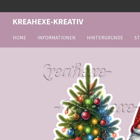
Zum
Hauptinhalt
KREAHEXE-KREATIV
springen
HOME
INFORMATIONEN
HINTERGRÜNDE
ST