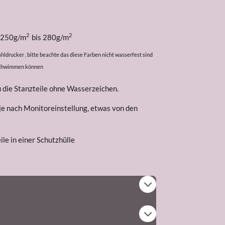
2
2
i 250g/m
bis 280g/m
ldrucker , bitte beachte das diese Farben nicht wasserfest sind
rschwimmen können
u die Stanzteile ohne Wasserzeichen.
 je nach Monitoreinstellung, etwas von den
le in einer Schutzhülle