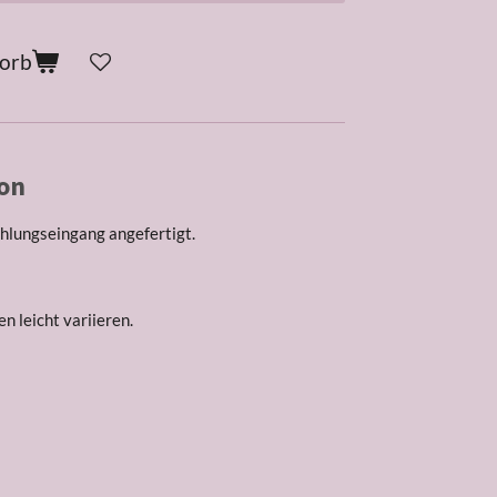
korb
on
hlungseingang angefertigt.
n leicht variieren.