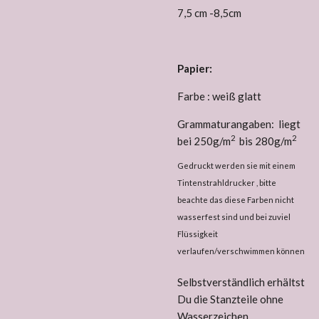
7,5 cm -8,5cm
Papier:
Farbe : weiß glatt
Grammaturangaben: liegt
2
2
bei 250g/m
bis 280g/m
Gedruckt werden sie mit einem
Tintenstrahldrucker , bitte
beachte das diese Farben nicht
wasserfest sind und bei zuviel
Flüssigkeit
verlaufen/verschwimmen können
Selbstverständlich erhältst
Du die Stanzteile ohne
Wasserzeichen.