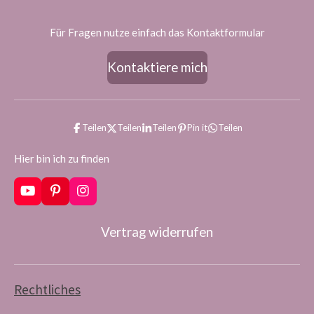
Für Fragen nutze einfach das Kontaktformular
Kontaktiere mich
Teilen
Teilen
Teilen
Pin it
Teilen
Hier bin ich zu finden
Y
P
I
o
i
n
u
n
s
Vertrag widerrufen
T
t
t
u
e
a
b
r
g
e
e
r
s
a
Rechtliches
t
m