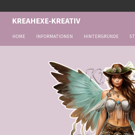
Zum
Hauptinhalt
KREAHEXE-KREATIV
springen
HOME
INFORMATIONEN
HINTERGRÜNDE
ST