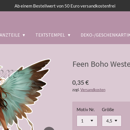
Ab einem Bestellwert von 50 Euro versandkostenfrei
ANZTEILE
TEXTSTEMPEL
DEKO-/GESCHENKARTI
Feen Boho Weste
0,35 €
zzgl.
Versandkosten
Motiv Nr.
Größe