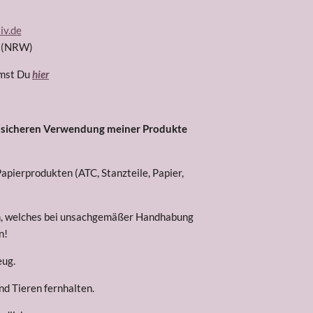
iv.de
d (NRW)
mmst Du
hier
r sicheren Verwendung meiner Produkte
pierprodukten (ATC, Stanzteile, Papier,
ch, welches bei unsachgemäßer Handhabung
n!
eug.
nd Tieren fernhalten.