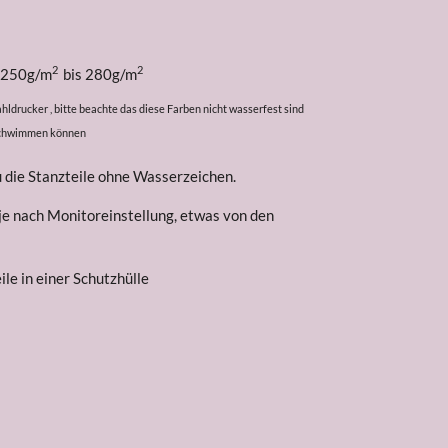
2
2
i 250g/m
bis 280g/m
ldrucker , bitte beachte das diese Farben nicht wasserfest sind
rschwimmen können
u die Stanzteile ohne Wasserzeichen.
 je nach Monitoreinstellung, etwas von den
le in einer Schutzhülle