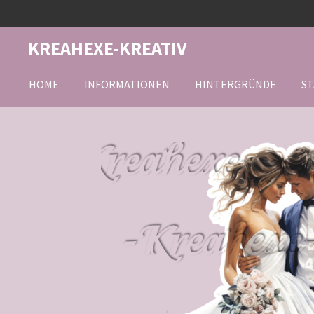
Zum
Hauptinhalt
KREAHEXE-KREATIV
springen
HOME
INFORMATIONEN
HINTERGRÜNDE
ST