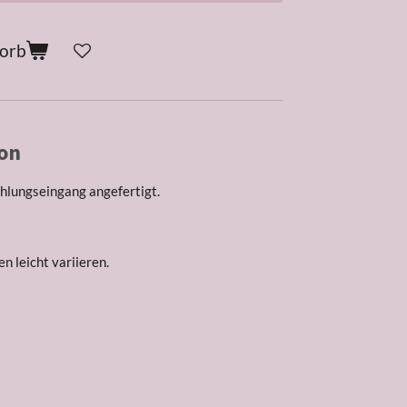
korb
on
hlungseingang angefertigt.
n leicht variieren.