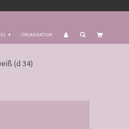
KEL
ORGANISATION
eiß (d 34)