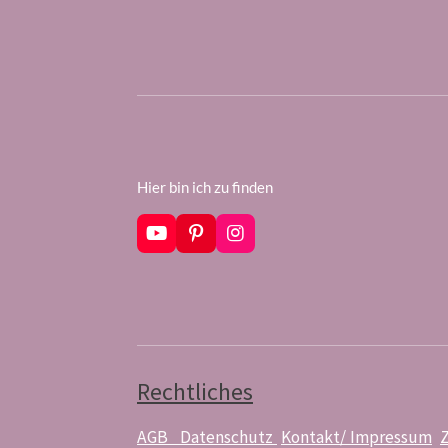
Hier bin ich zu finden
Y
P
I
o
i
n
u
n
s
T
t
t
u
e
a
b
r
g
e
e
r
s
a
t
m
Rechtliches
AGB
Datenschutz
Kontakt/ Impressum
Z