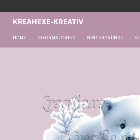
Zum
Hauptinhalt
KREAHEXE-KREATIV
springen
HOME
INFORMATIONEN
HINTERGRÜNDE
ST