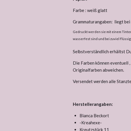
Farbe : weiß glatt
Grammaturangaben: liegt be
Gedruckt werden sie mit einem Tintens
wasserfest sind und bei zuviel Flüs
Selbstverständlich erhältst D
Die Farben können eventuell ,
Originalfarben abweichen.
Versendet werden alle Stanztei
Herstellerangaben:
Bianca Beckort
-Kreahexe-
Kreutzstück 11