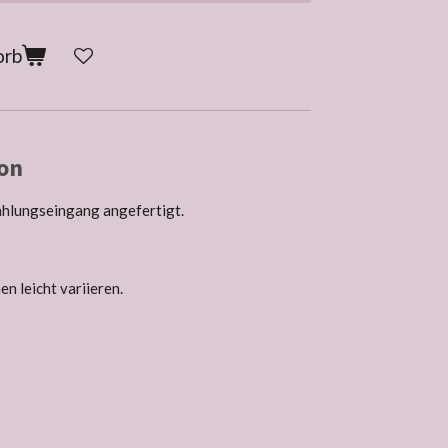
orb
on
ahlungseingang angefertigt.
n leicht variieren.