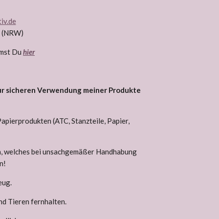
iv.de
d (NRW)
mmst Du
hier
ur sicheren Verwendung meiner Produkte
pierprodukten (ATC, Stanzteile, Papier,
ch, welches bei unsachgemäßer Handhabung
n!
eug.
nd Tieren fernhalten.