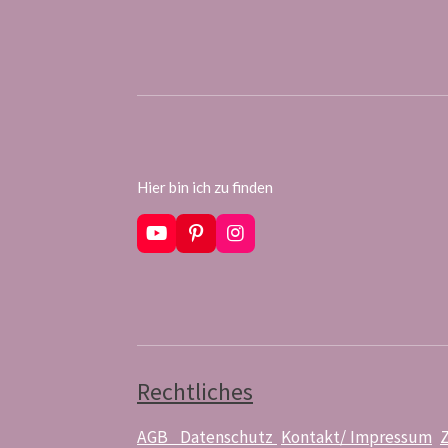
Hier bin ich zu finden
Y
P
I
o
i
n
u
n
s
T
t
t
u
e
a
b
r
g
e
e
r
s
a
t
m
Rechtliches
AGB
Datenschutz
Kontakt/ Impressum
Z