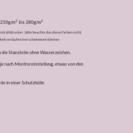
2
2
i 250g/m
bis 280g/m
trahldrucker , bitte beachte das diese Farben nicht
sigkeit verlaufen/verschwimmen können
u die Stanzteile ohne Wasserzeichen.
 je nach Monitoreinstellung, etwas von den
le in einer Schutzhülle