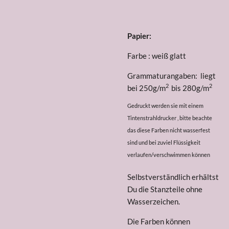
Papier:
Farbe : weiß glatt
Grammaturangaben: liegt
2
2
bei 250g/m
bis 280g/m
Gedruckt werden sie mit einem
Tintenstrahldrucker , bitte beachte
das diese Farben nicht wasserfest
sind und bei zuviel Flüssigkeit
verlaufen/verschwimmen können
Selbstverständlich erhältst
Du die Stanzteile ohne
Wasserzeichen.
Die Farben können