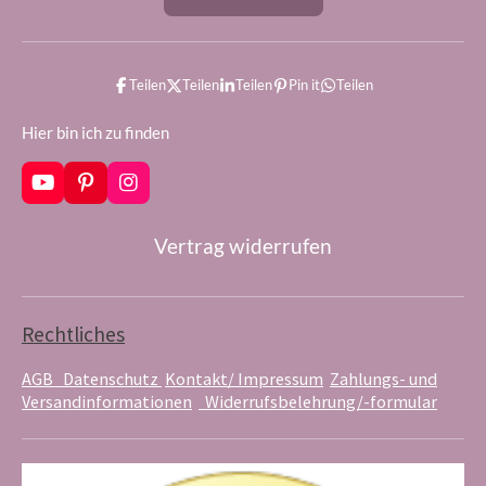
Teilen
Teilen
Teilen
Pin it
Teilen
Hier bin ich zu finden
Y
P
I
o
i
n
u
n
s
Vertrag widerrufen
T
t
t
u
e
a
b
r
g
e
e
r
s
a
Rechtliches
t
m
AGB
Datenschutz
Kontakt/ Impressum
Zahlungs- und
Versandinformationen
Widerrufsbelehrung/-formular