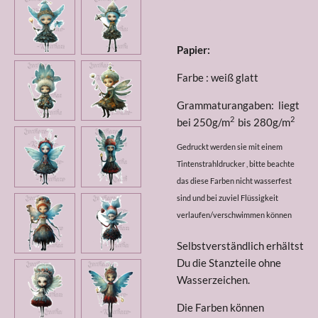
Papier:
Farbe : weiß glatt
Grammaturangaben: liegt
2
2
bei 250g/m
bis 280g/m
Gedruckt werden sie mit einem
Tintenstrahldrucker , bitte beachte
das diese Farben nicht wasserfest
sind und bei zuviel Flüssigkeit
verlaufen/verschwimmen können
Selbstverständlich erhältst
Du die Stanzteile ohne
Wasserzeichen.
Die Farben können