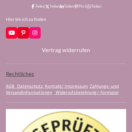
Teilen
Teilen
Teilen
Pin it
Teilen
Hier bin ich zu finden
Y
P
I
o
i
n
u
n
s
Vertrag widerrufen
T
t
t
u
e
a
b
r
g
e
e
r
s
a
Rechtliches
t
m
AGB
Datenschutz
Kontakt/ Impressum
Zahlungs- und
Versandinformationen
Widerrufsbelehrung/-formular