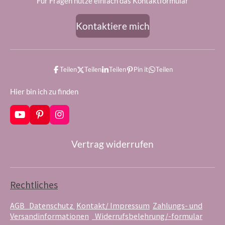
Für Fragen nutze einfach das Kontaktformular
Kontaktiere mich
Teilen
Teilen
Teilen
Pin it
Teilen
Hier bin ich zu finden
Y
P
I
o
i
n
u
n
s
Vertrag widerrufen
T
t
t
u
e
a
b
r
g
e
e
r
s
a
Rechtliches
t
m
AGB
Datenschutz
Kontakt/ Impressum
Zahlungs- und
Versandinformationen
Widerrufsbelehrung/-formular