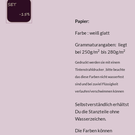
Papier:
Farbe : weiß glatt
Grammaturangaben: liegt
2
2
bei 250g/m
bis 280g/m
Gedruckt werden sie mit einem
Tintenstrahldrucker , bitte beachte
das diese Farben nicht wasserfest
sind und bei zuviel Flüssigkeit
verlaufen/verschwimmen können
Selbstverständlich erhältst
Du die Stanzteile ohne
Wasserzeichen.
Die Farben können