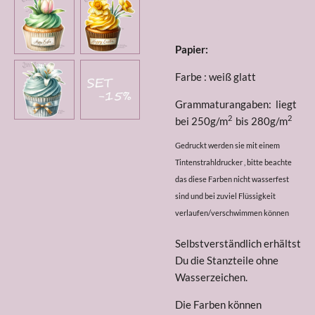
Papier:
Farbe : weiß glatt
Grammaturangaben: liegt
2
2
bei 250g/m
bis 280g/m
Gedruckt werden sie mit einem
Tintenstrahldrucker , bitte beachte
das diese Farben nicht wasserfest
sind und bei zuviel Flüssigkeit
verlaufen/verschwimmen können
Selbstverständlich erhältst
Du die Stanzteile ohne
Wasserzeichen.
Die Farben können