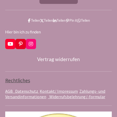
Teilen
Teilen
Teilen
Pin it
Teilen
Hier bin ich zu finden
Y
P
I
o
i
n
u
n
s
Vertrag widerrufen
T
t
t
u
e
a
b
r
g
e
e
r
s
a
Rechtliches
t
m
AGB
Datenschutz
Kontakt/ Impressum
Zahlungs- und
Versandinformationen
Widerrufsbelehrung/-formular