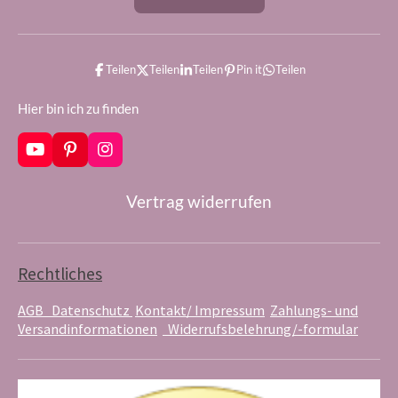
Teilen
Teilen
Teilen
Pin it
Teilen
Hier bin ich zu finden
Y
P
I
o
i
n
u
n
s
Vertrag widerrufen
T
t
t
u
e
a
b
r
g
e
e
r
s
a
Rechtliches
t
m
AGB
Datenschutz
Kontakt/ Impressum
Zahlungs- und
Versandinformationen
Widerrufsbelehrung/-formular