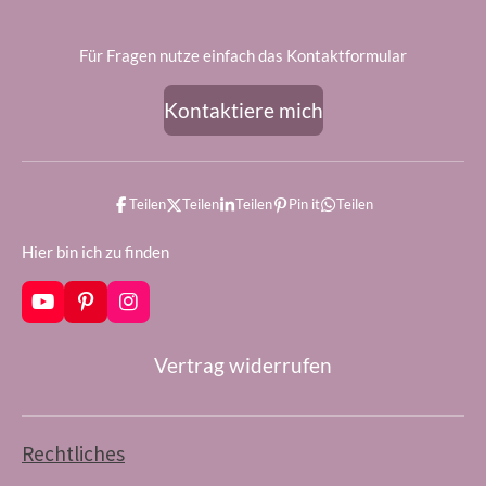
Für Fragen nutze einfach das Kontaktformular
Kontaktiere mich
Teilen
Teilen
Teilen
Pin it
Teilen
Hier bin ich zu finden
Y
P
I
o
i
n
u
n
s
Vertrag widerrufen
T
t
t
u
e
a
b
r
g
e
e
r
s
a
Rechtliches
t
m