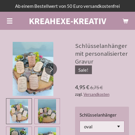
Ab einem Bestellwert von 50 Euro versandkostenfrei
Zum
Hauptinhalt
KREAHEXE-KREATIV
springen
Schlüsselanhänger
mit personalisierter
Gravur
Sale!
4,95 €
6,75 €
zzgl.
Versandkosten
Schlüsselanhänger