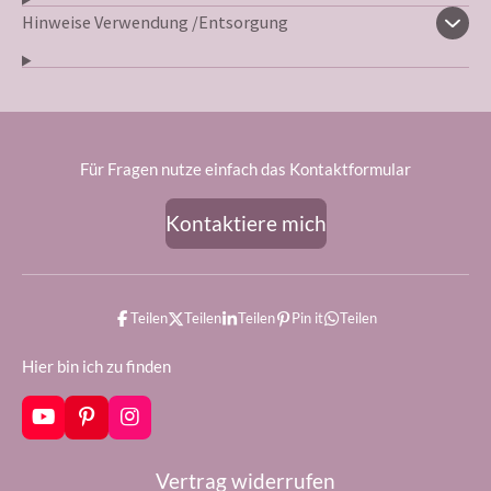
Hinweise Verwendung /Entsorgung
Für Fragen nutze einfach das Kontaktformular
Kontaktiere mich
Teilen
Teilen
Teilen
Pin it
Teilen
Hier bin ich zu finden
Y
P
I
o
i
n
u
n
s
Vertrag widerrufen
T
t
t