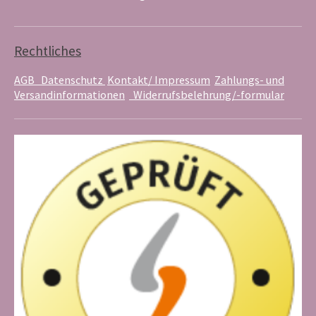
u
e
a
b
r
g
e
e
r
s
a
Rechtliches
t
m
AGB
Datenschutz
Kontakt/ Impressum
Zahlungs- und
Versandinformationen
Widerrufsbelehrung/-formular