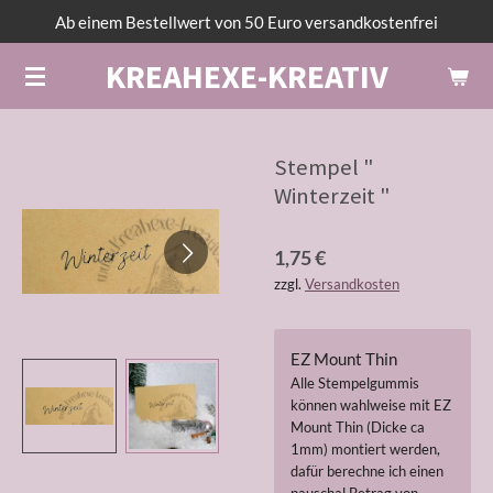
Ab einem Bestellwert von 50 Euro versandkostenfrei
Zum
Hauptinhalt
KREAHEXE-KREATIV
springen
Stempel "
Winterzeit "
1,75 €
zzgl.
Versandkosten
EZ Mount Thin
Alle Stempelgummis
können wahlweise mit EZ
Mount Thin (Dicke ca
1mm) montiert werden,
dafür berechne ich einen