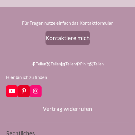
Für Fragen nutze einfach das Kontaktformular
Kontaktiere mich
Teilen
Teilen
Teilen
Pin it
Teilen
Hier bin ich zu finden
Y
P
I
o
i
n
u
n
s
Vertrag widerrufen
T
t
t
u
e
a
b
r
g
e
e
r
s
a
Rechtliches