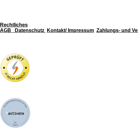
u
e
a
b
r
g
e
e
r
s
a
Rechtliches
t
m
AGB
Datenschutz
Kontakt/ Impressum
Zahlungs- und Ve