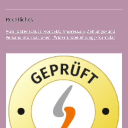
u
e
a
b
r
g
e
e
r
s
a
Rechtliches
t
m
AGB
Datenschutz
Kontakt/ Impressum
Zahlungs- und
Versandinformationen
Widerrufsbelehrung/-formular