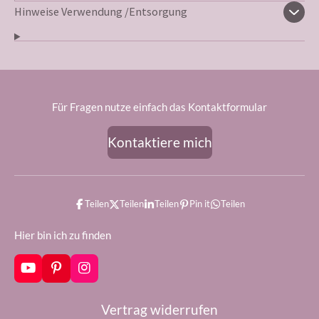
Hinweise Verwendung /Entsorgung
Für Fragen nutze einfach das Kontaktformular
Kontaktiere mich
Teilen
Teilen
Teilen
Pin it
Teilen
Hier bin ich zu finden
Y
P
I
o
i
n
u
n
s
Vertrag widerrufen
T
t
t