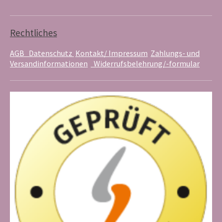
u
e
a
b
r
g
e
e
r
s
a
Rechtliches
t
m
AGB
Datenschutz
Kontakt/ Impressum
Zahlungs- und
Versandinformationen
Widerrufsbelehrung/-formular