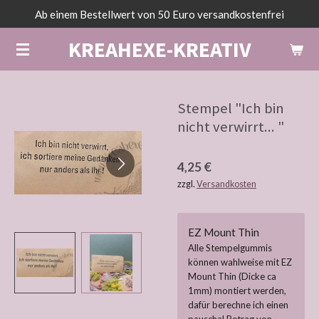
Ab einem Bestellwert von 50 Euro versandkostenfrei
Zum
Hauptinhalt
KREAHEXE-KREATIV
springen
Stempel "Ich bin
nicht verwirrt... "
4,25 €
zzgl.
Versandkosten
EZ Mount Thin
Alle Stempelgummis
können wahlweise mit EZ
Mount Thin (Dicke ca
1mm) montiert werden,
dafür berechne ich einen