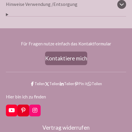
Hinweise Verwendung /Entsorgung
Für Fragen nutze einfach das Kontaktformular
Kontaktiere mich
Teilen
Teilen
Teilen
Pin it
Teilen
Hier bin ich zu finden
Y
P
I
o
i
n
u
n
s
Vertrag widerrufen
T
t
t