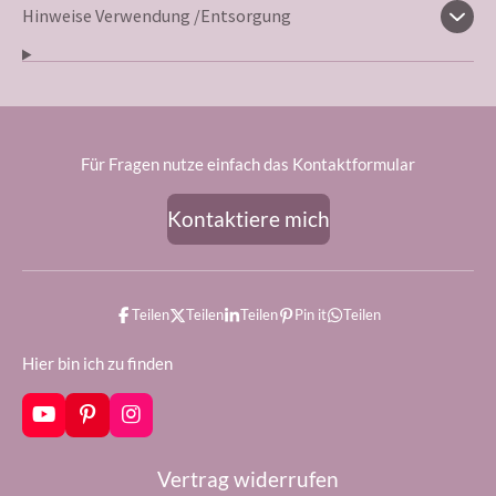
Hinweise Verwendung /Entsorgung
Für Fragen nutze einfach das Kontaktformular
Kontaktiere mich
Teilen
Teilen
Teilen
Pin it
Teilen
Hier bin ich zu finden
Y
P
I
o
i
n
u
n
s
Vertrag widerrufen
T
t
t