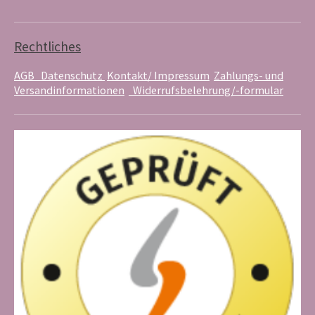
u
e
a
b
r
g
e
e
r
s
a
Rechtliches
t
m
AGB
Datenschutz
Kontakt/ Impressum
Zahlungs- und
Versandinformationen
Widerrufsbelehrung/-formular