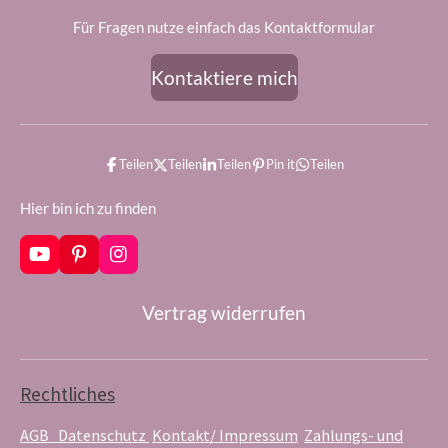
Für Fragen nutze einfach das Kontaktformular
Kontaktiere mich
Teilen
Teilen
Teilen
Pin it
Teilen
Hier bin ich zu finden
Y
P
I
o
i
n
u
n
s
Vertrag widerrufen
T
t
t
u
e
a
b
r
g
e
e
r
s
a
Rechtliches
t
m
AGB
Datenschutz
Kontakt/ Impressum
Zahlungs- und