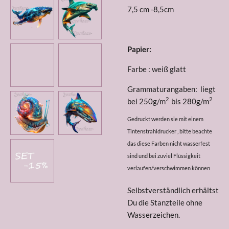
7,5 cm -8,5cm
Papier:
Farbe : weiß glatt
Grammaturangaben: liegt
2
2
bei 250g/m
bis 280g/m
Gedruckt werden sie mit einem
Tintenstrahldrucker , bitte beachte
das diese Farben nicht wasserfest
sind und bei zuviel Flüssigkeit
verlaufen/verschwimmen können
Selbstverständlich erhältst
Du die Stanzteile ohne
Wasserzeichen.