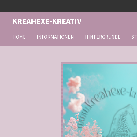
Zum
Hauptinhalt
KREAHEXE-KREATIV
springen
HOME
INFORMATIONEN
HINTERGRÜNDE
ST