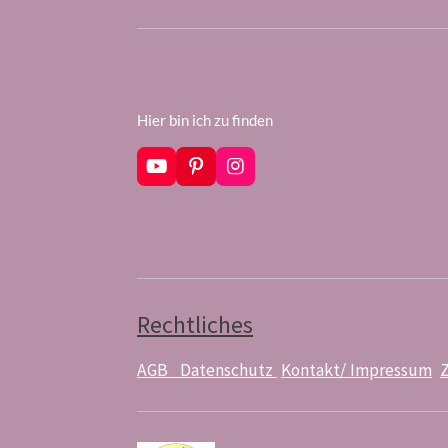
Hier bin ich zu finden
Y
P
I
o
i
n
u
n
s
T
t
t
u
e
a
b
r
g
e
e
r
s
a
t
m
Rechtliches
AGB
Datenschutz
Kontakt/ Impressum
Z