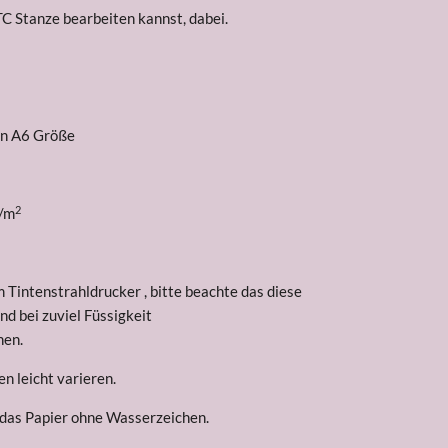
TC Stanze bearbeiten kannst, dabei.
in A6 Größe
2
/m
 Tintenstrahldrucker , bitte beachte das diese
nd bei zuviel Füssigkeit
nen.
n leicht varieren.
 das Papier ohne Wasserzeichen.