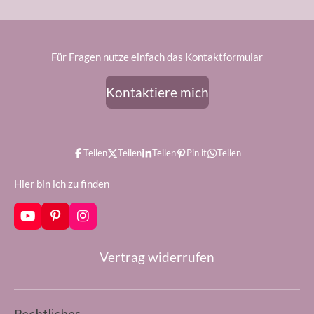
Für Fragen nutze einfach das Kontaktformular
Kontaktiere mich
Teilen
Teilen
Teilen
Pin it
Teilen
Hier bin ich zu finden
Y
P
I
o
i
n
u
n
s
Vertrag widerrufen
T
t
t
u
e
a
b
r
g
e
e
r
s
a