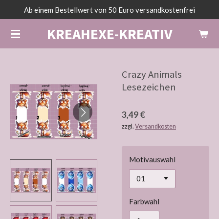
Ab einem Bestellwert von 50 Euro versandkostenfrei
Zum
Hauptinhalt
KREAHEXE-KREATIV
springen
Crazy Animals
Lesezeichen
3,49 €
zzgl.
Versandkosten
Motivauswahl
Farbwahl