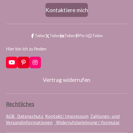
Kontaktiere mich
Teilen
Teilen
Teilen
Pin it
Teilen
Hier bin ich zu finden
Y
P
I
o
i
n
u
n
s
Vertrag widerrufen
T
t
t
u
e
a
b
r
g
e
e
r
s
a
Rechtliches
t
m
AGB
Datenschutz
Kontakt/ Impressum
Zahlungs- und
Versandinformationen
Widerrufsbelehrung/-formular